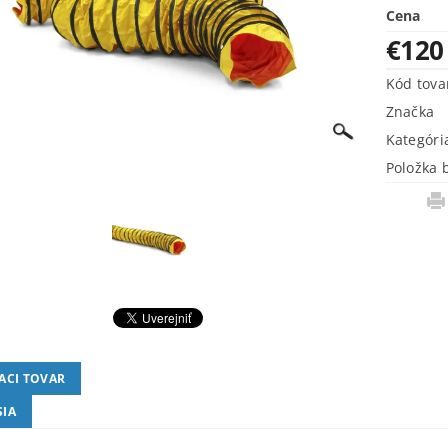
Cena
€120
Kód tova
Značka
Kategóri
Položka 
IACI TOVAR
SIA