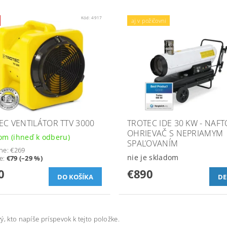
Kód:
4917
aj v požičovni
EC VENTILÁTOR TTV 3000
TROTEC IDE 30 KW - NAFT
OHRIEVAČ S NEPRIAMYM
om (ihneď k odberu)
SPAĽOVANÍM
ne:
€269
nie je skladom
te
:
€79 (–29 %)
0
€890
DE
ý, kto napíše príspevok k tejto položke.