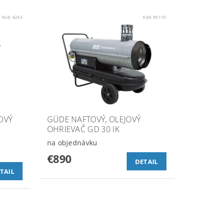
Kód:
4243
Kód:
85110
OVÝ
GÜDE NAFTOVÝ, OLEJOVÝ
OHRIEVAČ GD 30 IK
na objednávku
€890
DETAIL
TAIL