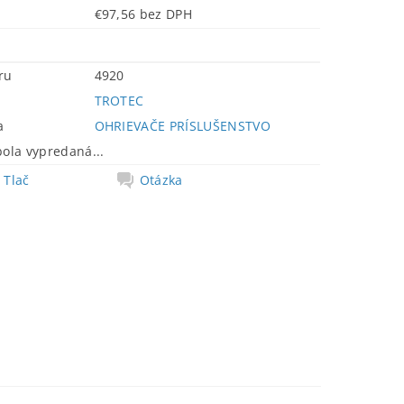
€97,56 bez DPH
ru
4920
TROTEC
a
OHRIEVAČE PRÍSLUŠENSTVO
bola vypredaná...
Tlač
Otázka