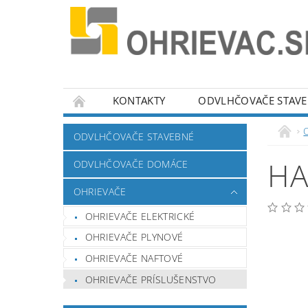
KONTAKTY
ODVLHČOVAČE STAV
TEPLOMERY/VLHKOMERY
KLIMATIZÁCIE
ODVLHČOVAČE STAVEBNÉ
ATERNATÍVNE RIEŠENIE SPOROV
REKLA
HA
ODVLHČOVAČE DOMÁCE
OHRIEVAČE
OHRIEVAČE ELEKTRICKÉ
OHRIEVAČE PLYNOVÉ
OHRIEVAČE NAFTOVÉ
OHRIEVAČE PRÍSLUŠENSTVO