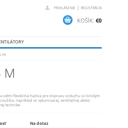
|
PRIHLÁSENIE
REGISTRÁCIA
KOŠÍK:
€0
ENTILÁTORY
TÚPENIE OD ZMLUVY
6 m
6 M
a veľmi flexibilná hadica pre dopravu vzduchu so širokým
oužitia, napríklad vo vykurovacej, ventilačnej alebo
nej technike.
osť
Na dotaz