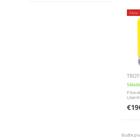
Akcia
TROT
Sklad
Pôvod
Ušetrí
€19
Buďte prv