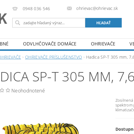
ohrievac@ohrievac.sk
0948 036 546
EBNÉ
ODVLHČOVAČE DOMÁCE
OHRIEVAČE
V
OBCHODNÉ PODMIENKY
NAPÍŠTE NÁM
ODS
OHRIEVAČE
OHRIEVAČE PRÍSLUŠENSTVO
Hadica SP-T 305 mm, 7,
MAČNÝ PORIADOK
DICA SP-T 305 MM, 7,
Neohodnotené
Zosilnená 
spektrom p
klimatizač
Dostupn