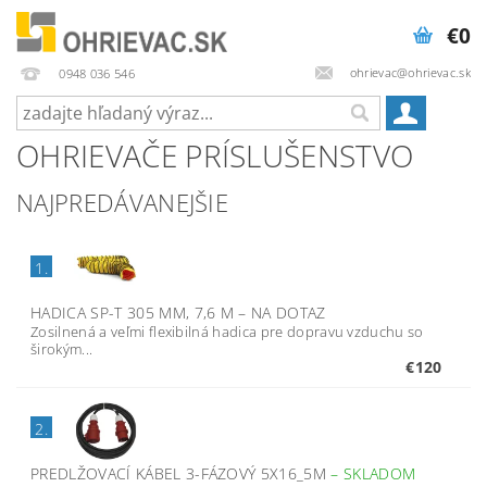
€0
ohrievac@ohrievac.sk
0948 036 546
OHRIEVAČE PRÍSLUŠENSTVO
NAJPREDÁVANEJŠIE
1.
HADICA SP-T 305 MM, 7,6 M
–
NA DOTAZ
Zosilnená a veľmi flexibilná hadica pre dopravu vzduchu so
širokým...
€120
2.
PREDLŽOVACÍ KÁBEL 3-FÁZOVÝ 5X16_5M
–
SKLADOM