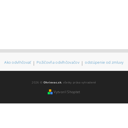
Ako odvlhčovať
|
Požičovňa odvlhčovačov
|
odstúpenie od zmluvy
2026 ©
Ohrievac.sk
, všetky práva vyhradené
Vytvoril Shoptet