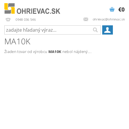
€0
ohrievac@ohrievac.sk
0948 036 546
MA10K
Žiaden tovar od výrobcu
MA10K
nebol nájdený....